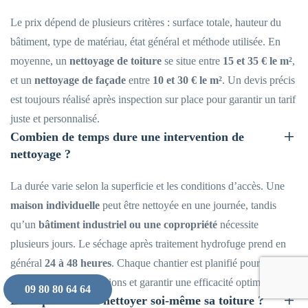
Le prix dépend de plusieurs critères : surface totale, hauteur du
bâtiment, type de matériau, état général et méthode utilisée. En
moyenne, un
nettoyage de toiture
se situe entre
15 et 35 € le m²
,
et un
nettoyage de façade
entre
10 et 30 € le m²
. Un devis précis
est toujours réalisé après inspection sur place pour garantir un tarif
juste et personnalisé.
Combien de temps dure une intervention de
nettoyage ?
La durée varie selon la superficie et les conditions d’accès. Une
maison individuelle
peut être nettoyée en une journée, tandis
qu’un
bâtiment industriel ou une copropriété
nécessite
plusieurs jours. Le séchage après traitement hydrofuge prend en
général
24 à 48 heures
. Chaque chantier est planifié pour
minimiser les perturbations et garantir une efficacité optimale.
09 80 80 64 64
Est-il possible de nettoyer soi-même sa toiture ?